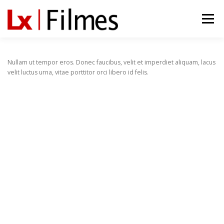
Saltar para conteúdo
Menu
Nullam ut tempor eros. Donec faucibus, velit et imperdiet aliquam, lacus
velit luctus urna, vitae porttitor orci libero id felis.
Copyright © 2026 Lx Filmes
–
Tema
OnePress
por
FameThemes