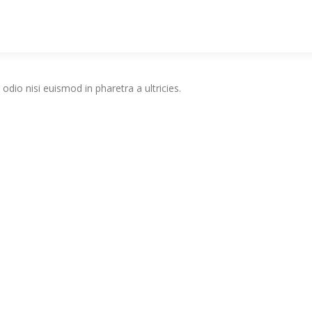
odio nisi euismod in pharetra a ultricies.
Copyright © 2026 Lx Filmes
–
Tema
OnePress
por FameThemes